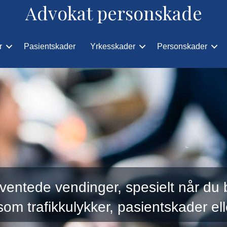
Advokat personskade
r
Pasientskader
Yrkesskader
Personskader
uventede vendinger, spesielt når du 
om trafikkulykker, pasientskader ell