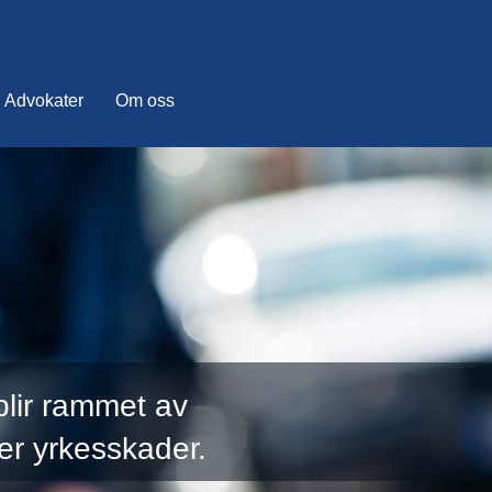
Advokater
Om oss
blir rammet av
er yrkesskader.